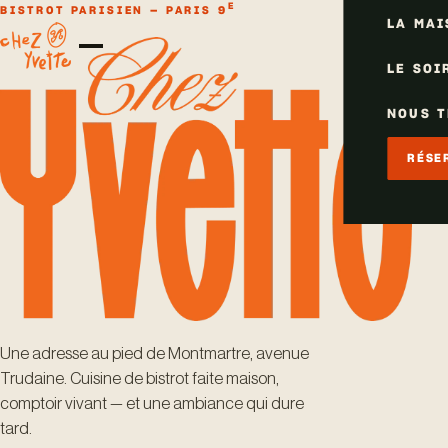
E
BISTROT PARISIEN — PARIS 9
LA MAI
LE SOI
NOUS 
RÉSE
Une adresse au pied de Montmartre, avenue
Trudaine. Cuisine de bistrot faite maison,
comptoir vivant — et une ambiance qui dure
tard.