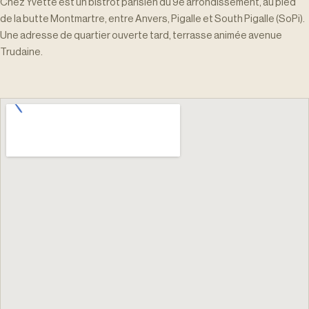
Chez Yvette est un bistrot parisien du 9e arrondissement, au pied
de la butte Montmartre, entre Anvers, Pigalle et South Pigalle (SoPi).
Une adresse de quartier ouverte tard, terrasse animée avenue
Trudaine.