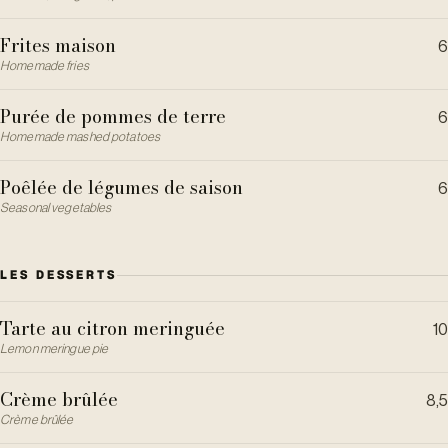
Frites maison
6
Homemade fries
Purée de pommes de terre
6
Homemade mashed potatoes
Poêlée de légumes de saison
6
Seasonal vegetables
LES DESSERTS
Tarte au citron meringuée
10
Lemon meringue pie
Crème brûlée
8,5
Crème brûlée