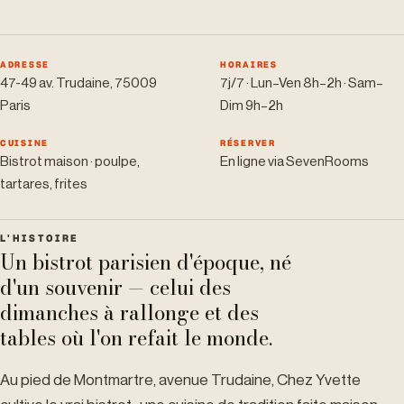
ADRESSE
HORAIRES
47-49 av. Trudaine, 75009
7j/7 · Lun–Ven 8h–2h · Sam–
Paris
Dim 9h–2h
CUISINE
RÉSERVER
Bistrot maison · poulpe,
En ligne via SevenRooms
tartares, frites
L'HISTOIRE
Un bistrot parisien d'époque, né
d'un souvenir — celui des
dimanches à rallonge et des
tables où l'on refait le monde.
Au pied de Montmartre, avenue Trudaine, Chez Yvette