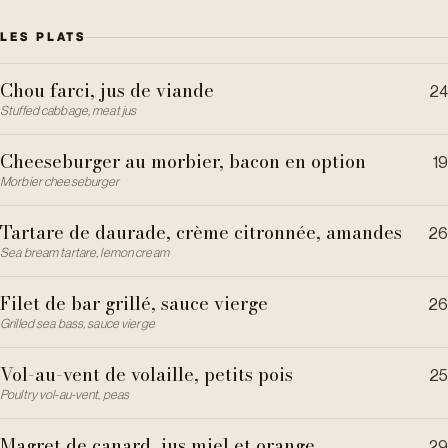
LES PLATS
Chou farci, jus de viande
24
Stuffed cabbage, meat jus
Cheeseburger au morbier, bacon en option
19
Morbier cheeseburger
Tartare de daurade, crème citronnée, amandes
26
Sea bream tartare, lemon cream
Filet de bar grillé, sauce vierge
26
Grilled sea bass, sauce vierge
Vol-au-vent de volaille, petits pois
25
Poultry vol-au-vent, peas
Magret de canard, jus miel et orange
29