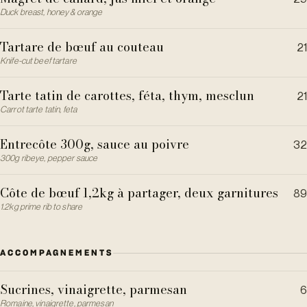
Duck breast, honey & orange
Tartare de bœuf au couteau
21
Knife-cut beef tartare
Tarte tatin de carottes, féta, thym, mesclun
21
Carrot tarte tatin, feta
Entrecôte 300g, sauce au poivre
32
300g ribeye, pepper sauce
Côte de bœuf 1,2kg à partager, deux garnitures
89
1.2kg prime rib to share
ACCOMPAGNEMENTS
Sucrines, vinaigrette, parmesan
6
Romaine, vinaigrette, parmesan