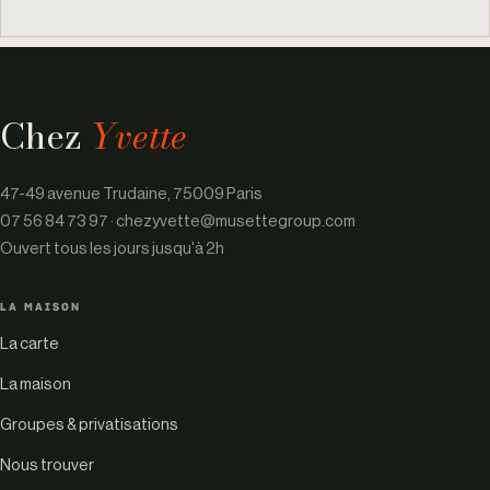
Chez
Yvette
47-49 avenue Trudaine, 75009 Paris
07 56 84 73 97
·
chezyvette@musettegroup.com
Ouvert tous les jours jusqu'à 2h
LA MAISON
La carte
La maison
Groupes & privatisations
Nous trouver