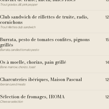
15
Trout gravlax, dill, pink pepper
Club sandwich de rillettes de truite, radis,
12
cornichons
Trout rillettes club sandwich
Burrata, pesto de tomates confites, pignons
15
grillés
Burrata, candied tomato pesto
Os à moelle, chorizo, pain grillé
14
Bone marrow, chorizo, toast
Charcuteries ibériques, Maison Pascual
12
Iberian cured meats
Sélection de fromages, IROMA
12
Cheese selection