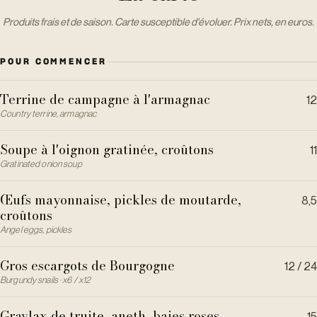
Produits frais et de saison. Carte susceptible d'évoluer. Prix nets, en euros.
POUR COMMENCER
Terrine de campagne à l'armagnac
12
Country terrine, armagnac
Soupe à l'oignon gratinée, croûtons
11
Gratinated onion soup
Œufs mayonnaise, pickles de moutarde,
8,5
croûtons
Angel eggs, pickles
Gros escargots de Bourgogne
12 / 24
Burgundy snails · x6 / x12
Gravlax de truite, aneth, baies roses